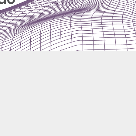
 um robô assumirá o seu trabalho. Devemos
a, propósito, consciência, intuição,
emos que as máquinas não fazem. Não
a pessoa mais inteligente, mas a pessoa
de diferença nas organizações. Queremos