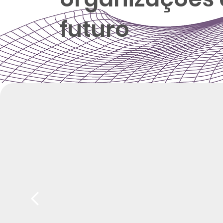
futuro
Por que começar agora?
"Se você trabalha como um robô,
buscar mais compreensão, sabedori
espiritualidade. Isso é o que faz
devemos buscar necessariamente 
mais humana. Isso fará uma gran