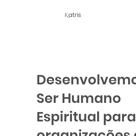
atris
K
Desenvolvemo
Ser Humano
Espiritual para
organizações