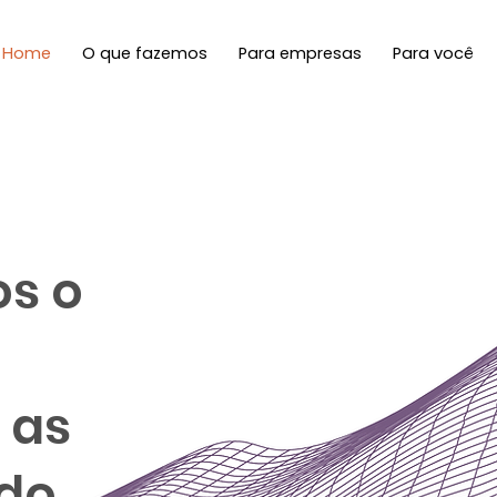
Home
O que fazemos
Para empresas
Para você
s o
 as
 do