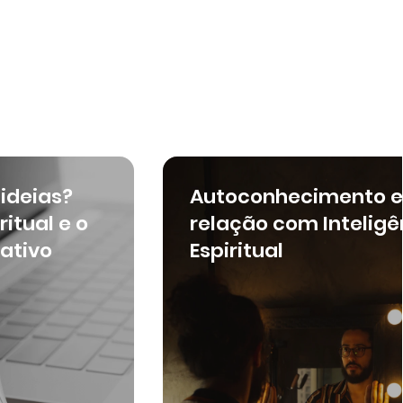
 Mais
ideias?
Autoconhecimento e
ritual e o
relação com Inteligê
iativo
Espiritual