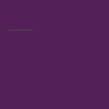
Josiane Pereira